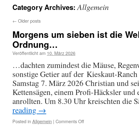
Allgemein
Category Archives:
←
Older posts
Morgens um sieben ist die Wel
Ordnung…
Veröffentlicht am
10. März 2026
…dachten zumindest die Mäuse, Regen
sonstige Getier auf der Kieskaut-Ranch
Samstag 7. März 2026 Christian und se
Kettensägen, einem Profi-Häcksler und 
anrollten. Um 8.30 Uhr kreischten die
reading
→
on
Posted in
Allgemein
|
Comments Off
Morgens
um