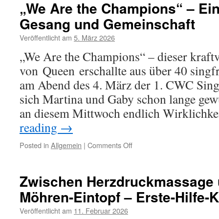
sieben
„We Are the Champions“ – Ein
ist
Gesang und Gemeinschaft
die
Welt
Veröffentlicht am
5. März 2026
noch
in
„We Are the Champions“ – dieser kraft
Ordnung…
von Queen erschallte aus über 40 singf
am Abend des 4. März der 1. CWC Sin
sich Martina und Gaby schon lange gew
an diesem Mittwoch endlich Wirklichk
reading
→
on
Posted in
Allgemein
|
Comments Off
„We
Are
the
Zwischen Herzdruckmassage u
Champions“
Möhren-Eintopf – Erste-Hilfe
–
Ein
Veröffentlicht am
11. Februar 2026
Abend