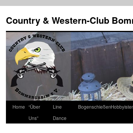
Country & Western-Club Bom
Skip
Home
“Über
Line
Bogenschießen
Hobbyiste
to
Uns”
Dance
content