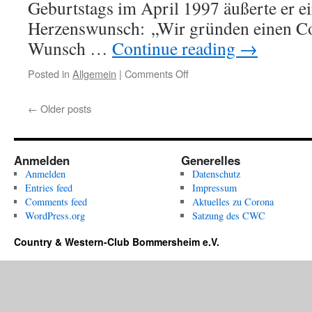
Geburtstags im April 1997 äußerte er e
Herzenswunsch: „Wir gründen einen Co
Wunsch …
Continue reading
→
on
Posted in
Allgemein
|
Comments Off
Take
me
←
Older posts
home,
country
roads
Anmelden
Generelles
Anmelden
Datenschutz
Entries feed
Impressum
Comments feed
Aktuelles zu Corona
WordPress.org
Satzung des CWC
Country & Western-Club Bommersheim e.V.