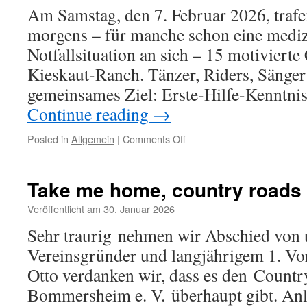
voller
Am Samstag, den 7. Februar 2026, traf
Gesang
morgens – für manche schon eine mediz
und
Gemeinschaft
Notfallsituation an sich – 15 motiviert
Kieskaut-Ranch. Tänzer, Riders, Sänger 
gemeinsames Ziel: Erste-Hilfe-Kenntni
Continue reading
→
on
Posted in
Allgemein
|
Comments Off
Zwischen
Herzdruckmassage
und
Take me home, country roads
Kartoffel-
Möhren-
Veröffentlicht am
30. Januar 2026
Eintopf
Sehr traurig nehmen wir Abschied von
–
Erste-
Vereinsgründer und langjährigem 1. Vor
Hilfe-
Otto verdanken wir, dass es den Count
Kurs
beim
Bommersheim e. V. überhaupt gibt. Anlä
CWC