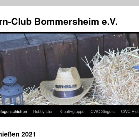
rn-Club Bommersheim e.V.
Bogenschießen
Hobbyisten
Kreativgruppe
CWC Singers
CWC Ride
ießen 2021