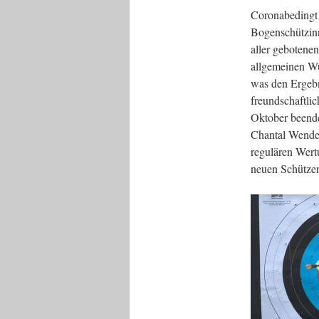
Coronabedingt 
Bogenschützinn
aller gebotene
allgemeinen Wu
was den Ergebn
freundschaftli
Oktober beende
Chantal Wendel
regulären Wert
neuen Schütze