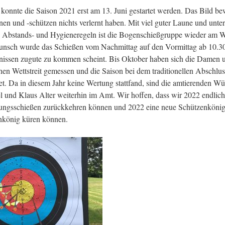
konnte die Saison 2021 erst am 13. Juni gestartet werden. Das Bild bew
en und -schützen nichts verlernt haben. Mit viel guter Laune und unte
n Abstands- und Hygieneregeln ist die Bogenschießgruppe wieder am 
nsch wurde das Schießen vom Nachmittag auf den Vormittag ab 10.30
issen zugute zu kommen scheint. Bis Oktober haben sich die Damen 
chen Wettstreit gemessen und die Saison bei dem traditionellen Abschlu
t. Da in diesem Jahr keine Wertung stattfand, sind die amtierenden Wü
 und Klaus Alter weiterhin im Amt. Wir hoffen, dass wir 2022 endlic
ungsschießen zurückkehren können und 2022 eine neue Schützenkönig
nkönig küren können.