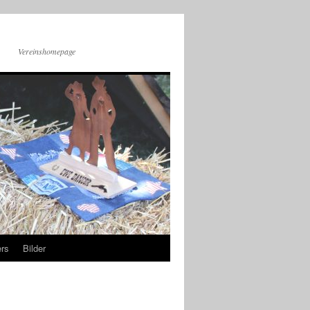
Vereinshomepage
rs
Bilder