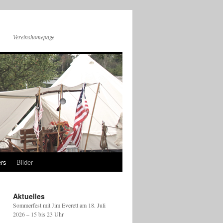
Vereinshomepage
rs
Bilder
Aktuelles
Sommerfest mit Jim Everett am 18. Juli
2026 – 15 bis 23 Uhr