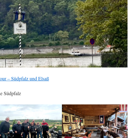
our – Südpfalz und Elsaß
ie Südpfalz