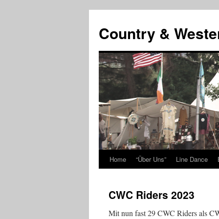
Country & Weste
Home
“Über Uns”
Line Dance
Skip
to
CWC Riders 2023
content
Mit nun fast 29 CWC Riders als CW