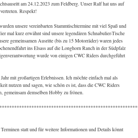
achtsausritt am 24.12.2023 zum Feldberg. Unser Ralf hat uns auf
vertreten. Respekt!
wurden unsere vereinbarten Stammtischtermine mit viel Spaß und
ier mal kurz erwähnt sind unsere legendären Schnabulier-Tische
sere gemeinsamen Ausritte (bis zu 15 Motorräder) waren jedes
ochenendfahrt ins Elsass auf die Longhorn Ranch in der Südpfalz
n Eigenverantwortung wurde von einigen CWC Riders durchgeführt
 Jahr mit großartigen Erlebnissen. Ich möchte einfach mal als
eit nutzen und sagen, wie schön es ist, dass die CWC Riders
ben, gemeinsam demselben Hobby zu frönen.
********************************************************
Terminen statt und für weitere Informationen und Details könnt