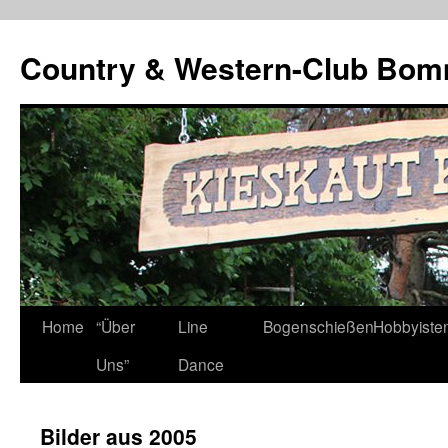
Country & Western-Club Bom
Skip
Home
“Über
Line
Bogenschießen
Hobbyiste
to
Uns”
Dance
content
Bilder aus 2005