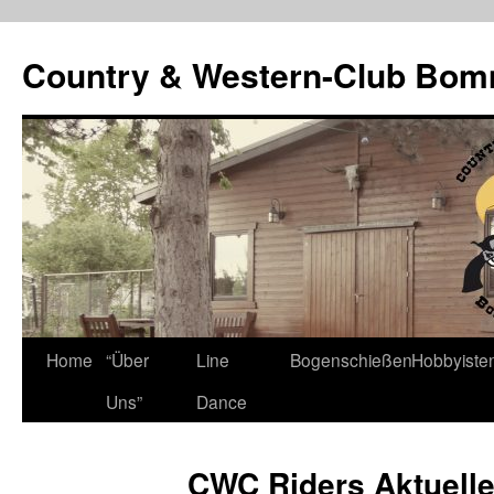
Country & Western-Club Bom
Skip
Home
“Über
Line
Bogenschießen
Hobbyiste
to
Uns”
Dance
content
CWC Riders Aktuell