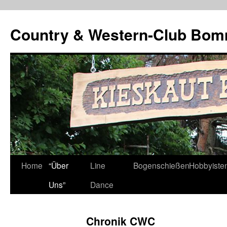
Country & Western-Club Bom
Skip
Home
“Über
Line
Bogenschießen
Hobbyiste
to
Uns”
Dance
content
Chronik CWC