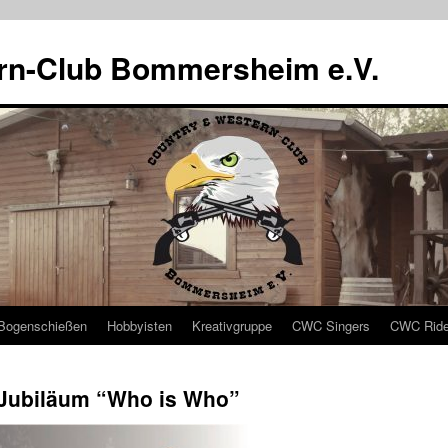
rn-Club Bommersheim e.V.
Bogenschießen
Hobbyisten
Kreativgruppe
CWC Singers
CWC Ride
Jubiläum “Who is Who”