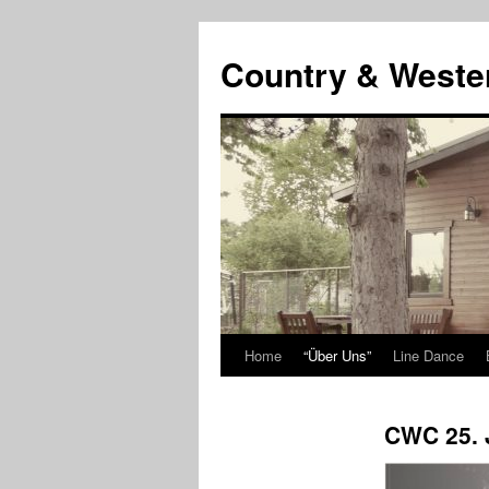
Country & Weste
Home
“Über Uns”
Line Dance
Skip
to
CWC 25. 
content