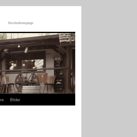
Vereinshomepage
rs
Bilder