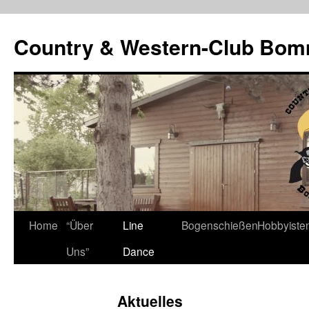
Country & Western-Club Bom
Skip
Home
“Über
Line
Bogenschießen
Hobbyiste
to
Uns”
Dance
content
Aktuelles