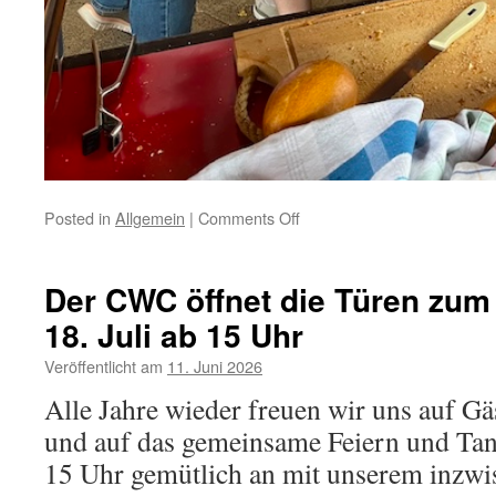
on
Posted in
Allgemein
|
Comments Off
CWC-
Sommerfest:
Sonne,
Der CWC öffnet die Türen zu
Regen
18. Juli ab 15 Uhr
und
viel
Veröffentlicht am
11. Juni 2026
gute
Laune
Alle Jahre wieder freuen wir uns auf Gä
und auf das gemeinsame Feiern und Ta
15 Uhr gemütlich an mit unserem inzw