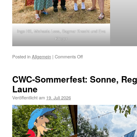
Inge Hill, Michaela Loos, Dagmar Knecht und Eva
Klinger
on
Posted in
Allgemein
|
Comments Off
400
Euro
Spende
CWC-Sommerfest: Sonne, Rege
für
Laune
den
ASB-
Veröffentlicht am
19. Juli 2026
Wünschewagen
–
Mit
Herz
genäht,
mit
Freude