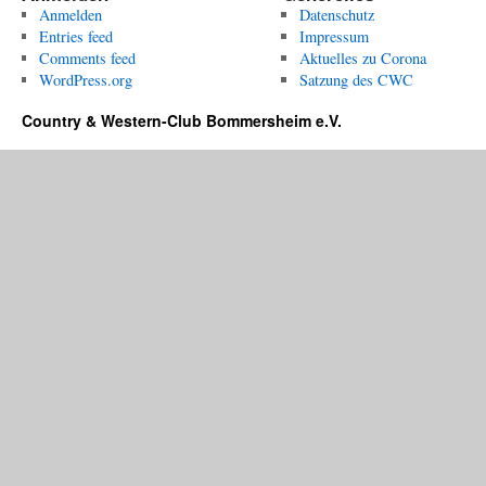
soweit
Anmelden
Datenschutz
–
Entries feed
Impressum
der
Comments feed
Aktuelles zu Corona
CWC
WordPress.org
Satzung des CWC
öffnet
seine
Country & Western-Club Bommersheim e.V.
Tore!