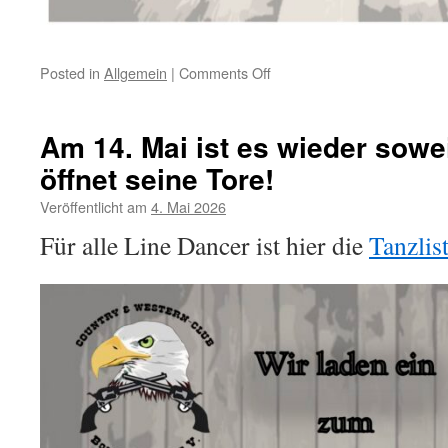
on
Posted in
Allgemein
|
Comments Off
Der
CWC
öffnet
Am 14. Mai ist es wieder sowe
die
öffnet seine Tore!
Türen
zum
Veröffentlicht am
4. Mai 2026
Sommerfest
am
Für alle Line Dancer ist hier die
Tanzlis
18.
Juli
ab
15
Uhr