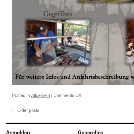
on
Posted in
Allgemein
|
Comments Off
Am
14.
←
Older posts
Mai
ist
es
wieder
Anmelden
Generelles