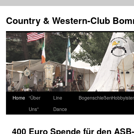
Country & Western-Club Bom
Skip
Home
“Über
Line
Bogenschießen
Hobbyiste
to
Uns”
Dance
content
400 Euro Spende für den AS