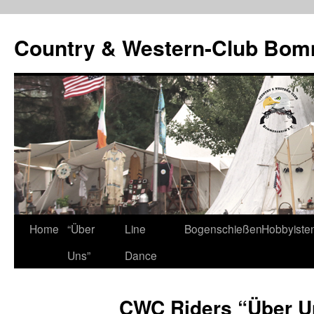
Country & Western-Club Bom
Skip
Home
“Über
Line
Bogenschießen
Hobbyiste
to
Uns”
Dance
content
CWC Riders “Über U