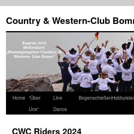
Country & Western-Club Bom
Skip
Home
“Über
Line
Bogenschießen
Hobbyiste
to
Uns”
Dance
content
CWC Riders 2024