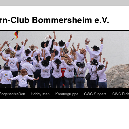
rn-Club Bommersheim e.V.
Bogenschießen
Hobbyisten
Kreativgruppe
CWC Singers
CWC Ride