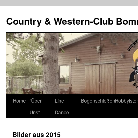
Country & Western-Club Bom
Skip
Home
“Über
Line
Bogenschießen
Hobbyiste
to
Uns”
Dance
content
Bilder aus 2015