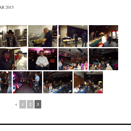
AR 2015
◄
1
2
3