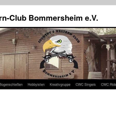
rn-Club Bommersheim e.V.
Bogenschießen
Hobbyisten
Kreativgruppe
CWC Singers
CWC Ride