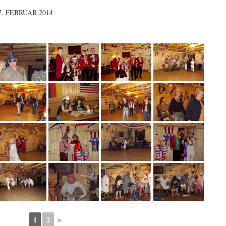
. FEBRUAR 2014
1
2
►