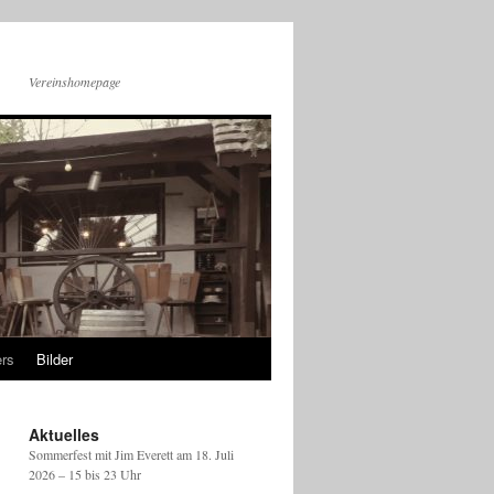
Vereinshomepage
rs
Bilder
Aktuelles
Sommerfest mit Jim Everett am 18. Juli
2026 – 15 bis 23 Uhr