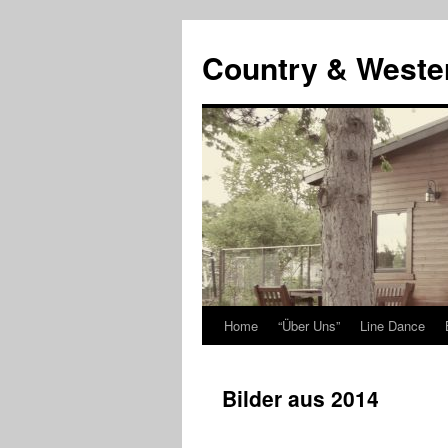
Country & Weste
Home
“Über Uns”
Line Dance
Skip
to
Bilder aus 2014
content