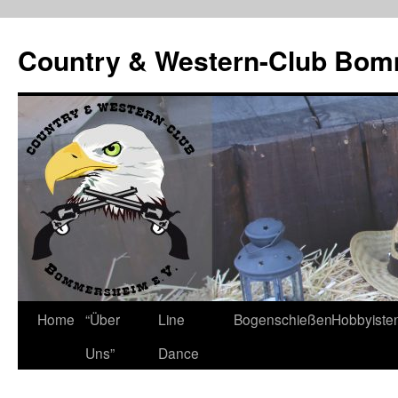
Country & Western-Club Bom
Skip
Home
“Über
Line
Bogenschießen
Hobbyiste
to
Uns”
Dance
content