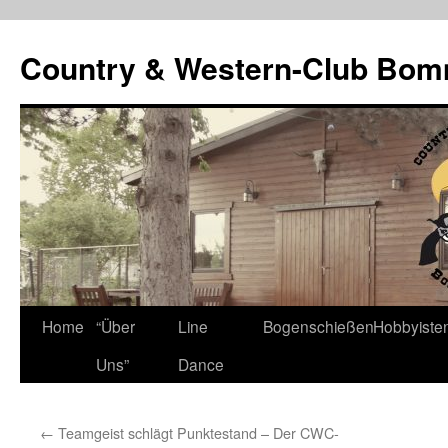
Country & Western-Club Bom
Skip
Home
“Über
Line
Bogenschießen
Hobbyiste
to
Uns”
Dance
content
←
Teamgeist schlägt Punktestand – Der CWC-