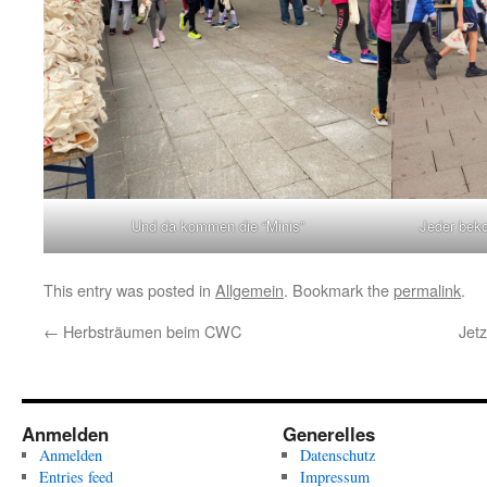
Und da kommen die “Minis”
Jeder beko
This entry was posted in
Allgemein
. Bookmark the
permalink
.
←
Herbsträumen beim CWC
Jet
Anmelden
Generelles
Anmelden
Datenschutz
Entries feed
Impressum