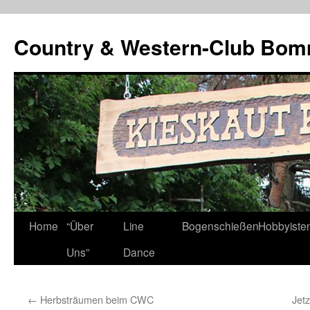
Country & Western-Club Bom
Skip
Home
“Über
Line
Bogenschießen
Hobbyiste
to
Uns”
Dance
content
←
Herbsträumen beim CWC
Jet