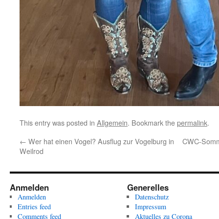
This entry was posted in
Allgemein
. Bookmark the
permalink
.
←
Wer hat einen Vogel? Ausflug zur Vogelburg in
CWC-Sommer
Weilrod
Anmelden
Generelles
Anmelden
Datenschutz
Entries feed
Impressum
Comments feed
Aktuelles zu Corona