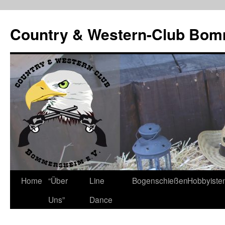
Country & Western-Club Bom
Skip
Home
“Über
Line
Bogenschießen
Hobbyiste
to
Uns”
Dance
content