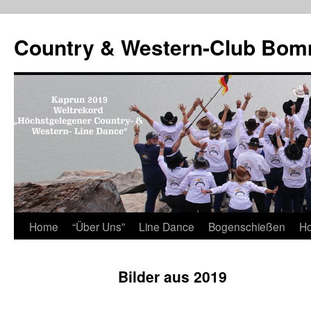
Country & Western-Club Bom
Skip
Home
“Über Uns”
Line Dance
Bogenschießen
Ho
to
Bilder aus 2019
content