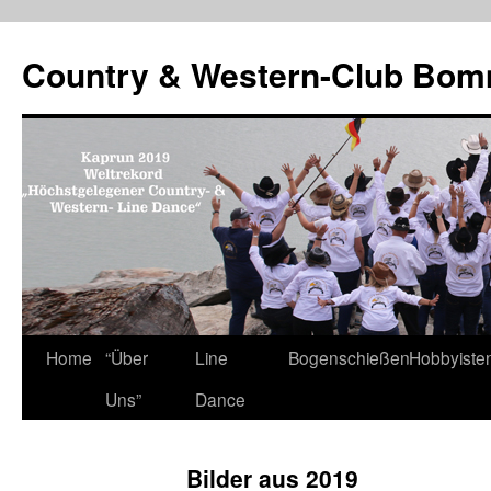
Country & Western-Club Bom
Skip
Home
“Über
Line
Bogenschießen
Hobbyiste
to
Uns”
Dance
content
Bilder aus 2019