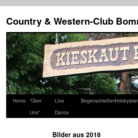
Country & Western-Club Bom
Skip
Home
“Über
Line
Bogenschießen
Hobbyiste
to
Uns”
Dance
content
Bilder aus 2018