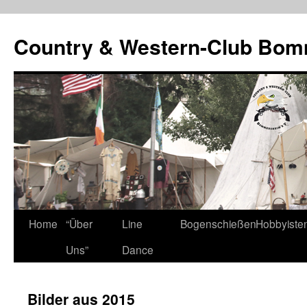
Country & Western-Club Bom
Skip
Home
“Über
Line
Bogenschießen
Hobbyiste
to
Uns”
Dance
content
Bilder aus 2015