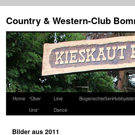
Country & Western-Club Bom
Skip
Home
“Über
Line
Bogenschießen
Hobbyiste
to
Uns”
Dance
content
Bilder aus 2011