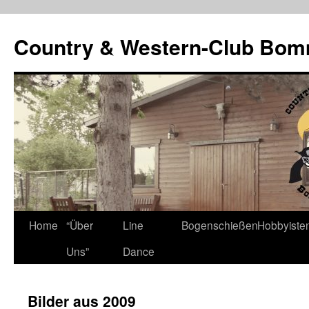
Country & Western-Club Bom
Skip
Home
“Über
Line
Bogenschießen
Hobbyiste
to
Uns”
Dance
content
Bilder aus 2009