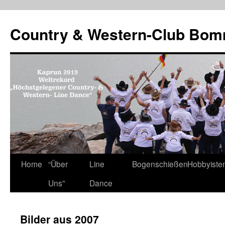
Country & Western-Club Bom
Skip
Home
“Über
Line
Bogenschießen
Hobbyiste
to
Uns”
Dance
content
Bilder aus 2007