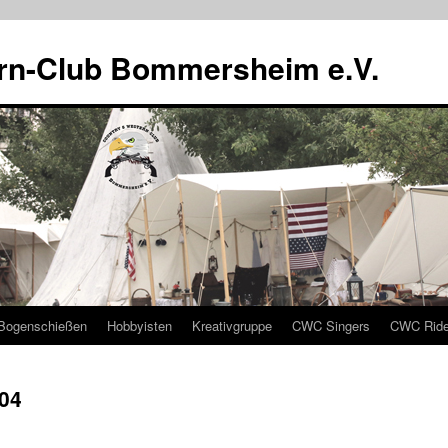
rn-Club Bommersheim e.V.
Bogenschießen
Hobbyisten
Kreativgruppe
CWC Singers
CWC Ride
004