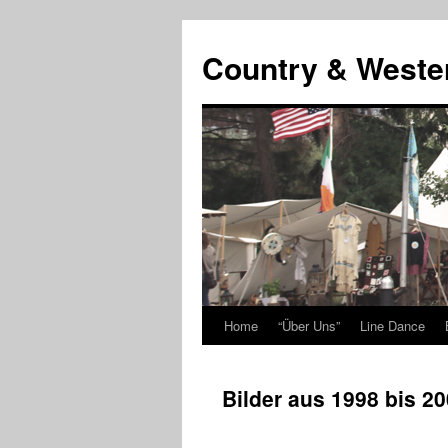
Country & Weste
Home
“Über Uns”
Line Dance
Skip
to
Bilder aus 1998 bis 2
content