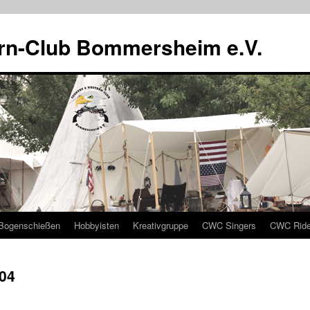
rn-Club Bommersheim e.V.
Bogenschießen
Hobbyisten
Kreativgruppe
CWC Singers
CWC Ride
004