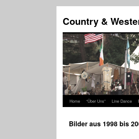
Country & Weste
Home
“Über Uns”
Line Dance
Skip
to
Bilder aus 1998 bis 2
content