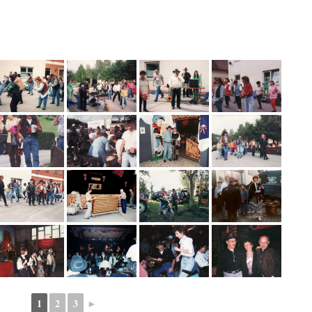
1
2
3
►